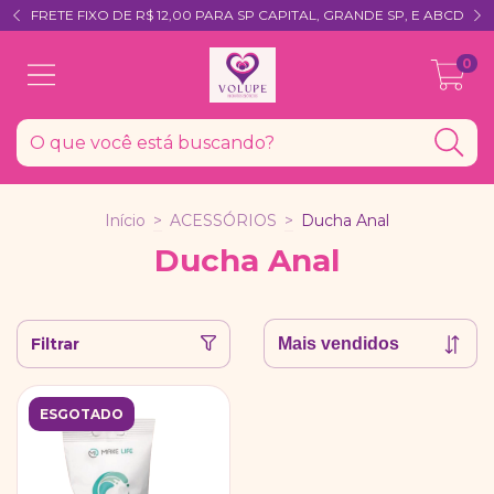
FRETE FIXO DE R$ 12,00 PARA SP CAPITAL, GRANDE SP, E ABCD
0
Início
>
ACESSÓRIOS
>
Ducha Anal
Ducha Anal
Filtrar
ESGOTADO