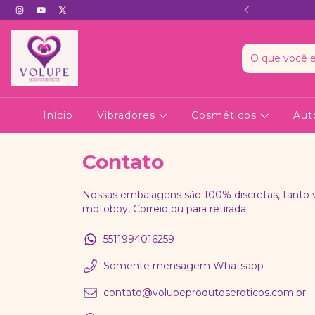
A - NÃO TEM MENÇÃO AO NOME
Início
Vibradores
Cosméticos
Aut
Contato
Nossas embalagens são 100% discretas, tanto 
motoboy, Correio ou para retirada.
5511994016259
Somente mensagem Whatsapp
contato@volupeprodutoseroticos.com.br