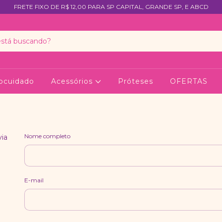
FRETE FIXO DE R$ 12,00 PARA SP CAPITAL, GRANDE SP, E ABCD
ocuidado
Acessórios
Próteses
OFERTAS
Nome completo
via
E-mail