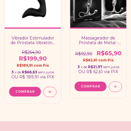
Vibrador Estimulador
Massageador de
de Próstata Vibratório
Próstata de Metal -
Landy - S-hande
Hard
R$254,90
R$65,90
R$92,90
R$199,90
R$62,61
com
Pix
R$189,91
com
Pix
3
x de
R$21,97
sem juros
OU
R$ 62,61
via PIX
3
x de
R$66,63
sem juros
OU
R$ 189,91
via PIX