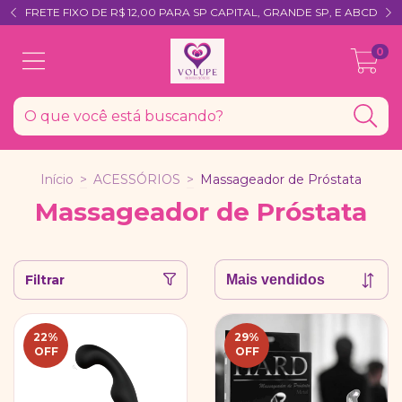
FRETE FIXO DE R$ 12,00 PARA SP CAPITAL, GRANDE SP, E ABCD
0
Início
>
ACESSÓRIOS
>
Massageador de Próstata
Massageador de Próstata
Filtrar
22
%
29
%
OFF
OFF