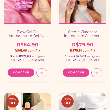
Blow Girl Gel
Creme Clareador
Aromatizante Beijável
Íntimo com Aloe Vera
para Virilha 320ml
e Óleo de Rosa
Mosqueta / Linha
R$64,90
R$79,90
Deborah Secco Intt
R$61,66
com
Pix
R$75,91
com
Pix
3
x de
R$21,63
sem juros
3
x de
R$26,63
sem juros
OU
R$ 61,66
via PIX
OU
R$ 75,91
via PIX
22
%
25
%
OFF
OFF