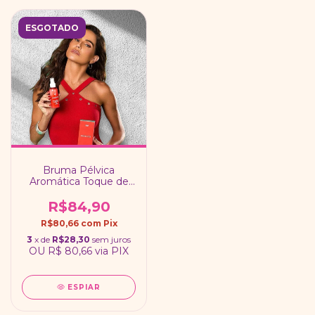
ESGOTADO
Bruma Pélvica
Aromática Toque de
Seda / Linha Deborah
Secco Intt
R$84,90
R$80,66
com
Pix
3
x de
R$28,30
sem juros
OU
R$ 80,66
via PIX
ESPIAR