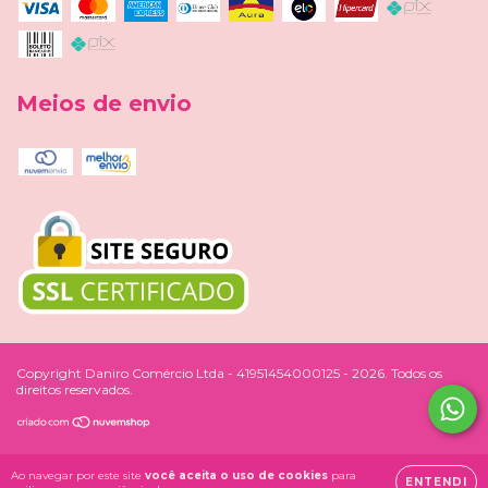
Meios de envio
Copyright Daniro Comércio Ltda - 41951454000125 - 2026. Todos os
direitos reservados.
Ao navegar por este site
você aceita o uso de cookies
para
ENTENDI