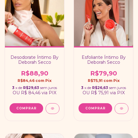
Desodorate Íntimo By
Esfoliante Íntimo By
Deborah Secco
Deborah Secco
R$88,90
R$79,90
R$84,46
com
Pix
R$75,91
com
Pix
3
x de
R$29,63
sem juros
3
x de
R$26,63
sem juros
OU
R$ 84,46
via PIX
OU
R$ 75,91
via PIX