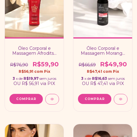
Óleo Corporal e
Óleo Corporal e
Massagem Afroditse
Massagem Morango
150ml – Fragrância
com Champagne
Afrodisíaca - Feitiços
120ml - Feitiços
R$59,90
R$49,90
R$76,90
R$66,69
R$56,91
com
Pix
R$47,41
com
Pix
3
x de
R$19,97
sem juros
3
x de
R$16,63
sem juros
OU
R$ 56,91
via PIX
OU
R$ 47,41
via PIX